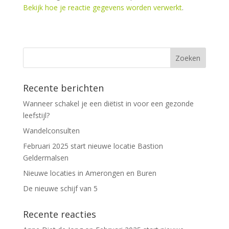
e
Bekijk hoe je reactie gegevens worden verwerkt
.
r
n
a
t
i
v
Recente berichten
e
:
Wanneer schakel je een diëtist in voor een gezonde
leefstijl?
Wandelconsulten
Februari 2025 start nieuwe locatie Bastion
Geldermalsen
Nieuwe locaties in Amerongen en Buren
De nieuwe schijf van 5
Recente reacties