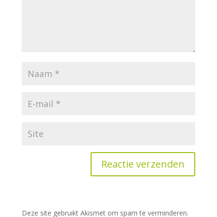
A
l
t
Deze site gebruikt Akismet om spam te verminderen.